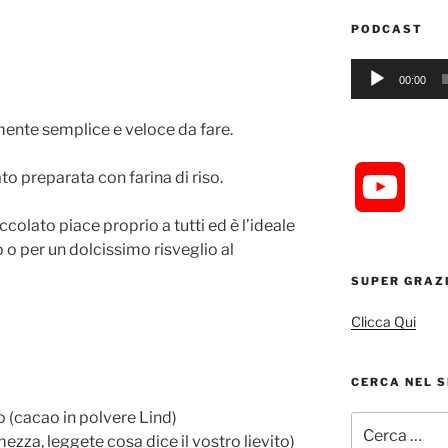
PODCAST
Audio
00:00
Player
ente semplice e veloce da fare.
to preparata con farina di riso.
Y
occolato piace proprio a tutti ed è l’ideale
o
o per un dolcissimo risveglio al
SUPER GRAZ
u
Clicca Qui
T
CERCA NEL S
u
o (cacao in polvere Lind)
Cerca:
b
 mezza, leggete cosa dice il vostro lievito)