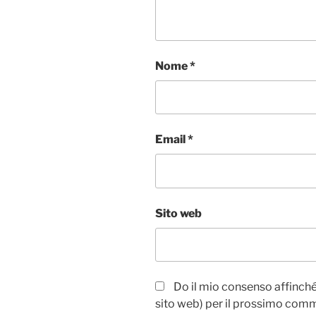
Nome
*
Email
*
Sito web
Do il mio consenso affinché 
sito web) per il prossimo com