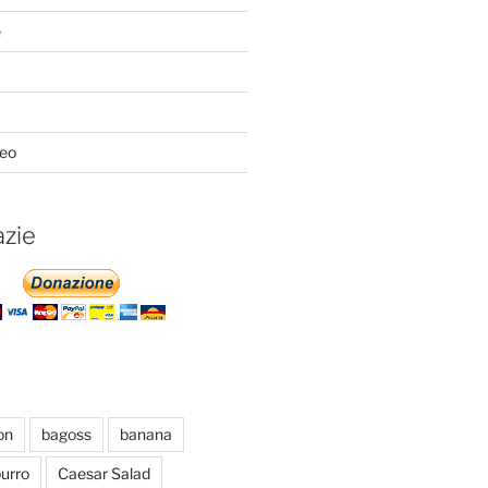
e
deo
azie
on
bagoss
banana
urro
Caesar Salad