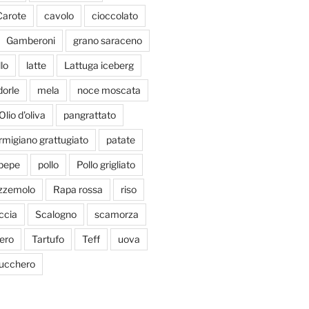
Carote
cavolo
cioccolato
Gamberoni
grano saraceno
llo
latte
Lattuga iceberg
orle
mela
noce moscata
Olio d'oliva
pangrattato
migiano grattugiato
patate
pepe
pollo
Pollo grigliato
zzemolo
Rapa rossa
riso
ccia
Scalogno
scamorza
ero
Tartufo
Teff
uova
ucchero