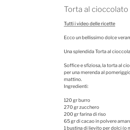
Torta al cioccolato
Tutti i video delle ricette
Ecco un bellissimo dolce veram
Una splendida Torta al cioccola
Soffice e sfiziosa, la torta al ci
per una merenda al pomeriggio 
mattino.
Ingredienti:
120 gr burro
270 gr zucchero
200 gr farina di riso
65 gr di cacao in polvere amar
1 bustina di lievito per dolci (o