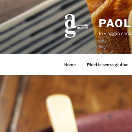
Salta
al
contenuto
PAOL
In viaggio senz
Home
Ricette senza glutine