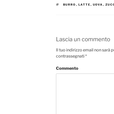
TAG
BURRO
,
LATTE
,
UOVA
,
ZUC
Lascia un commento
Il tuo indirizzo email non sarà 
contrassegnati
*
Commento