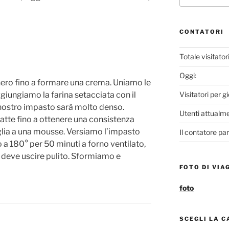
e
CONTATORI
C
Totale visitatori
h
Oggi:
hero fino a formare una crema. Uniamo le
Visitatori per g
ungiamo la farina setacciata con il
a
Il nostro impasto sarà molto denso.
Utenti attualme
atte fino a ottenere una consistenza
n
ia a una mousse. Versiamo l’impasto
Il contatore par
a 180° per 50 minuti a forno ventilato,
n
 deve uscire pulito. Sformiamo e
FOTO DI VIA
e
foto
l
SCEGLI LA 