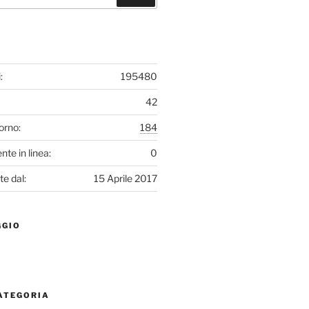
:
195480
42
iorno:
184
nte in linea:
0
te dal:
15 Aprile 2017
GGIO
CATEGORIA