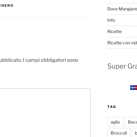
CHERO
Dove Mangiar
Info
Ricette
Ricette con vi
pubblicato.
I campi obbligatori sono
Super Gr
TAG
aglio
Bac
Broccoli
b