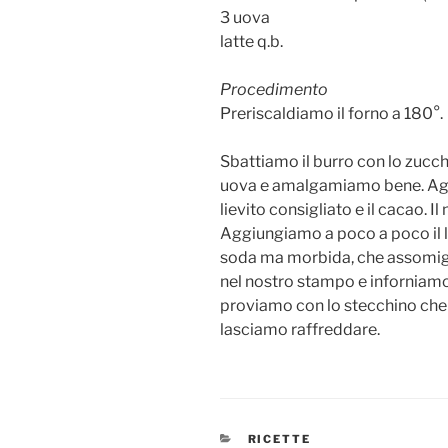
3 uova
latte q.b.
Procedimento
Preriscaldiamo il forno a 180°.
Sbattiamo il burro con lo zucc
uova e
amalgamiamo bene. Aggi
lievito consigliato e il cacao. 
Aggiungiamo a poco a poco il l
soda ma morbida, che assomigl
nel nostro stampo e inforniamo 
proviamo con lo stecchino che
lasciamo raffreddare.
CATEGORIE
RICETTE