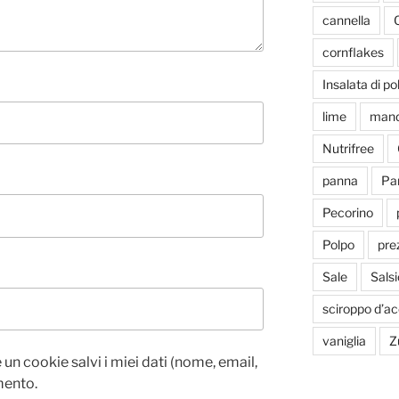
cannella
cornflakes
Insalata di po
lime
mand
Nutrifree
panna
Par
Pecorino
Polpo
pre
Sale
Salsi
sciroppo d’ac
vaniglia
Z
un cookie salvi i miei dati (nome, email,
mento.