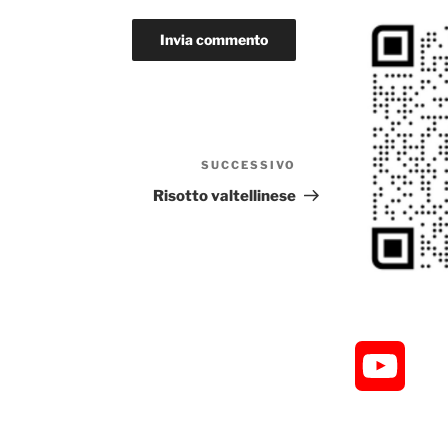
SUCCESSIVO
Articolo
successivo
Risotto valtellinese
Y
o