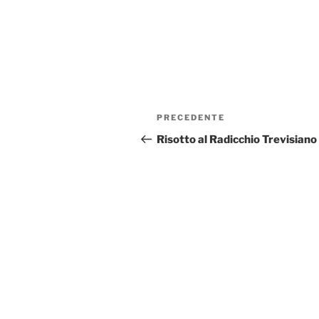
Navigazione
PRECEDENTE
Articolo
articoli
precedente:
Risotto al Radicchio Trevisiano