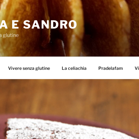
A E SANDRO
a glutine
Vivere senza glutine
La celiachia
Pradelafam
Vi