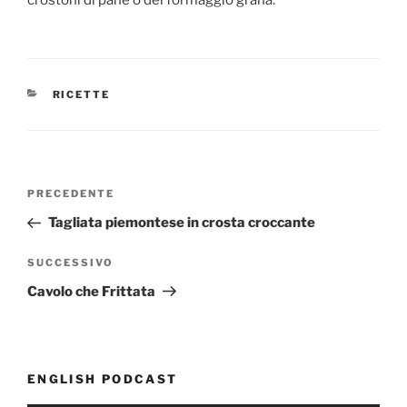
CATEGORIE
RICETTE
Navigazione
PRECEDENTE
Articolo
articoli
precedente:
Tagliata piemontese in crosta croccante
SUCCESSIVO
Articolo
successivo
Cavolo che Frittata
ENGLISH PODCAST