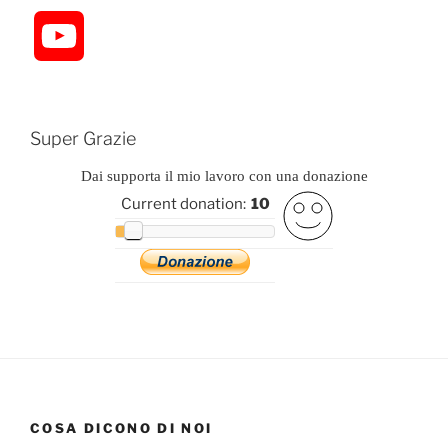
Y
o
u
Super Grazie
Dai supporta il mio lavoro con una donazione
T
Current donation:
10
u
b
e
C
COSA DICONO DI NOI
h