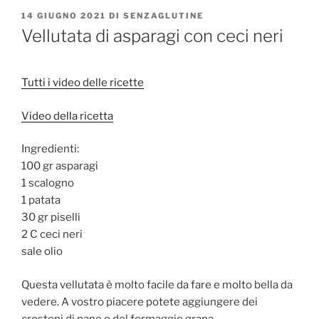
PUBBLICATO
14 GIUGNO 2021
DI
SENZAGLUTINE
IL
Vellutata di asparagi con ceci neri
Tutti i video delle ricette
Video della ricetta
Ingredienti:
100 gr asparagi
1 scalogno
1 patata
30 gr piselli
2 C ceci neri
sale olio
Questa vellutata è molto facile da fare e molto bella da
vedere. A vostro piacere potete aggiungere dei
crostoni di pane o del formaggio grana.