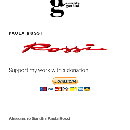
h
T
a
u
PAOLA ROSSI
n
b
n
e
e
C
Support my work with a donation
l
h
a
n
Alessandro Gandini Paola Rossi
n