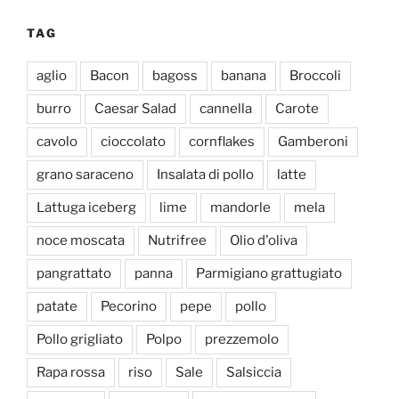
TAG
aglio
Bacon
bagoss
banana
Broccoli
burro
Caesar Salad
cannella
Carote
cavolo
cioccolato
cornflakes
Gamberoni
grano saraceno
Insalata di pollo
latte
Lattuga iceberg
lime
mandorle
mela
noce moscata
Nutrifree
Olio d'oliva
pangrattato
panna
Parmigiano grattugiato
patate
Pecorino
pepe
pollo
Pollo grigliato
Polpo
prezzemolo
Rapa rossa
riso
Sale
Salsiccia