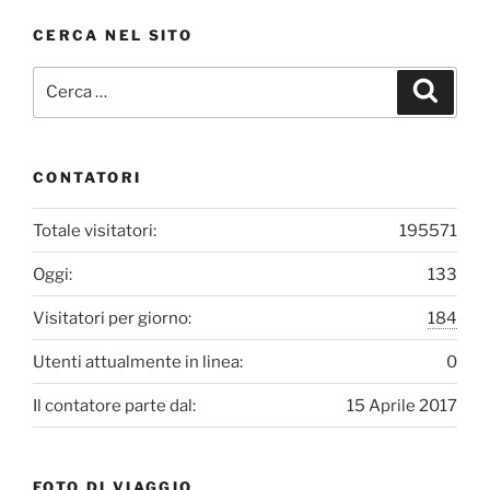
u
CERCA NEL SITO
Cerca:
b
Cerca
e
CONTATORI
C
Totale visitatori:
195571
h
Oggi:
133
a
Visitatori per giorno:
184
n
Utenti attualmente in linea:
0
Il contatore parte dal:
15 Aprile 2017
n
e
FOTO DI VIAGGIO