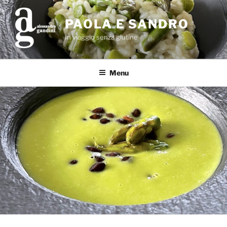
Salta
al
PAOLA E SANDRO
contenuto
In viaggio senza glutine
Menu